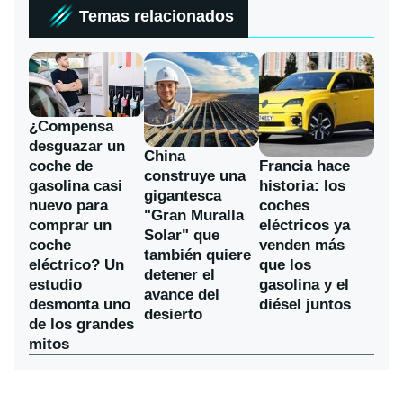
Temas relacionados
¿Compensa
desguazar un
China
coche de
Francia hace
construye una
gasolina casi
historia: los
gigantesca
nuevo para
coches
"Gran Muralla
comprar un
eléctricos ya
Solar" que
coche
venden más
también quiere
eléctrico? Un
que los
detener el
estudio
gasolina y el
avance del
desmonta uno
diésel juntos
desierto
de los grandes
mitos