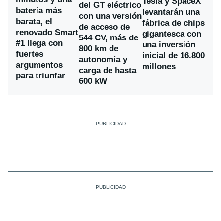
Tesla y SpaceX
del GT eléctrico
batería más
levantarán una
con una versión
barata, el
fábrica de chips
de acceso de
renovado Smart
gigantesca con
544 CV, más de
#1 llega con
una inversión
800 km de
fuertes
inicial de 16.800
autonomía y
argumentos
millones
carga de hasta
para triunfar
600 kW