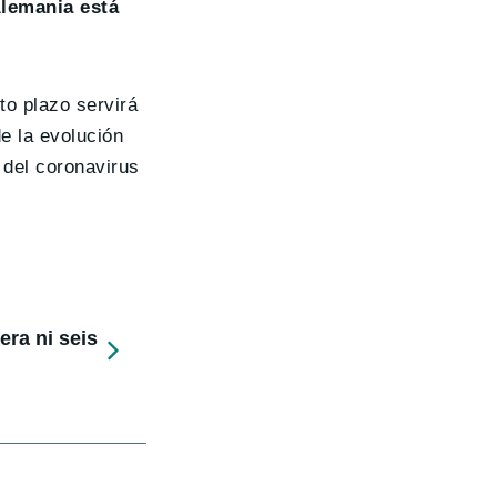
Alemania está
to plazo servirá
e la evolución
 del coronavirus
ra ni seis