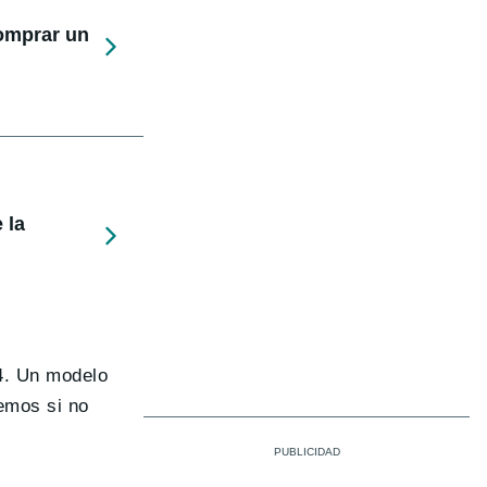
comprar un
 la
.4. Un modelo
emos si no