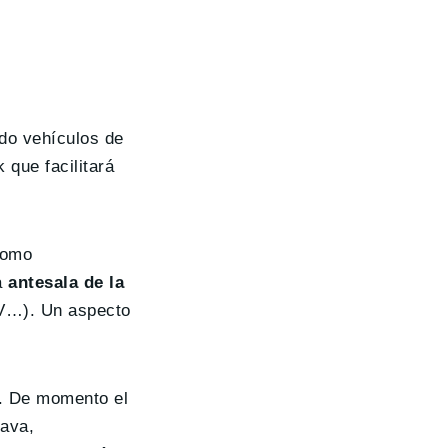
do vehículos de
 que facilitará
Como
la
antesala de la
iV…). Un aspecto
n. De momento el
lava,