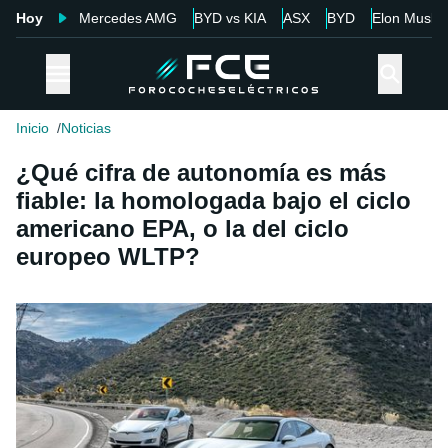
Hoy
Mercedes AMG
BYD vs KIA
ASX
BYD
Elon Musk
Inicio
Noticias
¿Qué cifra de autonomía es más
fiable: la homologada bajo el ciclo
americano EPA, o la del ciclo
europeo WLTP?