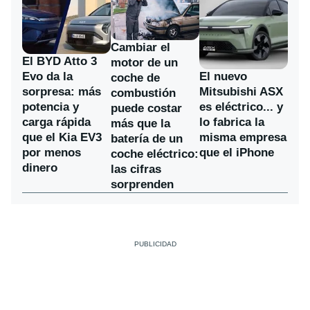
Cambiar el
El BYD Atto 3
motor de un
Evo da la
El nuevo
coche de
sorpresa: más
Mitsubishi ASX
combustión
potencia y
es eléctrico... y
puede costar
carga rápida
lo fabrica la
más que la
que el Kia EV3
misma empresa
batería de un
por menos
que el iPhone
coche eléctrico:
dinero
las cifras
sorprenden