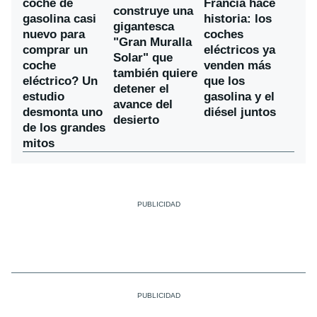
coche de
Francia hace
construye una
gasolina casi
historia: los
gigantesca
nuevo para
coches
"Gran Muralla
comprar un
eléctricos ya
Solar" que
coche
venden más
también quiere
eléctrico? Un
que los
detener el
estudio
gasolina y el
avance del
desmonta uno
diésel juntos
desierto
de los grandes
mitos