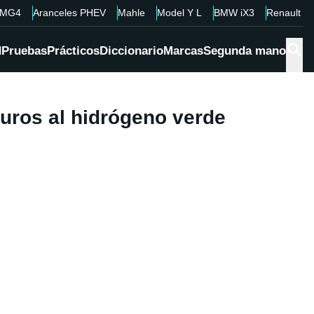
MG4
Aranceles PHEV
Mahle
Model Y L
BMW iX3
Renault 4
d
Pruebas
Prácticos
Diccionario
Marcas
Segunda mano
euros al hidrógeno verde