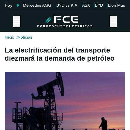
Hoy
Mercedes AMG
BYD vs KIA
ASX
BYD
Elon Musk
Inicio
Noticias
La electrificación del transporte
diezmará la demanda de petróleo