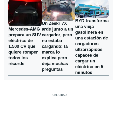
BYD transforma
Un Zeekr 7X
una vieja
Mercedes-AMG
arde junto a un
gasolinera en
prepara un SUV
cargador, pero
una estación de
eléctrico de
no estaba
cargadores
1.500 CV que
cargando: la
ultrarrápidos
quiere romper
marca lo
capaces de
todos los
explica pero
cargar un
récords
deja muchas
eléctrico en 5
preguntas
minutos