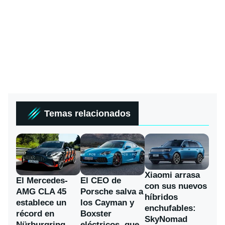
Temas relacionados
Xiaomi arrasa
El Mercedes-
El CEO de
con sus nuevos
AMG CLA 45
Porsche salva a
híbridos
establece un
los Cayman y
enchufables:
récord en
Boxster
SkyNomad
Nürburgring
eléctricos, que