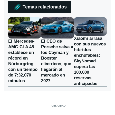
Temas relacionados
Xiaomi arrasa
El Mercedes-
El CEO de
con sus nuevos
AMG CLA 45
Porsche salva a
híbridos
establece un
los Cayman y
enchufables:
récord en
Boxster
SkyNomad
Nürburgring
eléctricos, que
supera las
con un tiempo
llegarán al
100.000
de 7:32,070
mercado en
reservas
minutos
2027
anticipadas