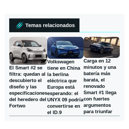
Temas relacionados
Carga en 12
Volkswagen
minutos y una
El Smart #2 se
tiene en China
batería más
filtra: quedan al
la berlina
barata, el
descubierto el
eléctrica que
renovado
diseño y las
Europa está
Smart #1 llega
especificaciones
esperando: el
con fuertes
del heredero del
UNYX 09 podría
argumentos
Fortwo
convertirse en
para triunfar
el ID.9