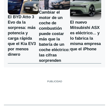
Cambiar el
El BYD Atto 3
motor de un
Evo da la
El nuevo
coche de
sorpresa: más
Mitsubishi ASX
combustión
potencia y
es eléctrico... y
puede costar
carga rápida
lo fabrica la
más que la
que el Kia EV3
misma empresa
batería de un
por menos
que el iPhone
coche eléctrico:
dinero
las cifras
sorprenden