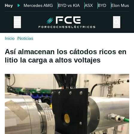
Hoy
Mercedes AMG
BYD vs KIA
ASX
BYD
Elon Musk
Inicio
Noticias
Así almacenan los cátodos ricos en
litio la carga a altos voltajes