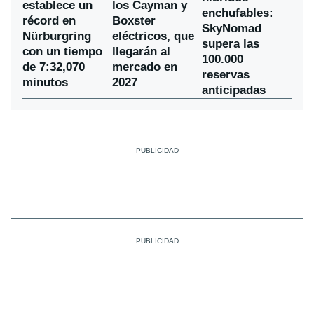
establece un
los Cayman y
enchufables:
récord en
Boxster
SkyNomad
Nürburgring
eléctricos, que
supera las
con un tiempo
llegarán al
100.000
de 7:32,070
mercado en
reservas
minutos
2027
anticipadas