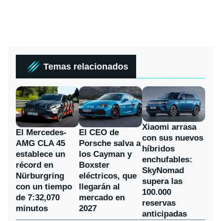
Temas relacionados
Xiaomi arrasa
El Mercedes-
El CEO de
con sus nuevos
AMG CLA 45
Porsche salva a
híbridos
establece un
los Cayman y
enchufables:
récord en
Boxster
SkyNomad
Nürburgring
eléctricos, que
supera las
con un tiempo
llegarán al
100.000
de 7:32,070
mercado en
reservas
minutos
2027
anticipadas