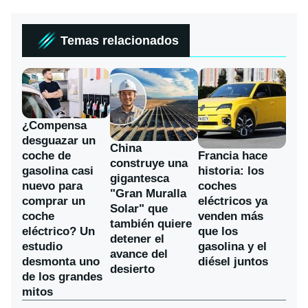
Temas relacionados
¿Compensa
desguazar un
China
coche de
Francia hace
construye una
gasolina casi
historia: los
gigantesca
nuevo para
coches
"Gran Muralla
comprar un
eléctricos ya
Solar" que
coche
venden más
también quiere
eléctrico? Un
que los
detener el
estudio
gasolina y el
avance del
desmonta uno
diésel juntos
desierto
de los grandes
mitos