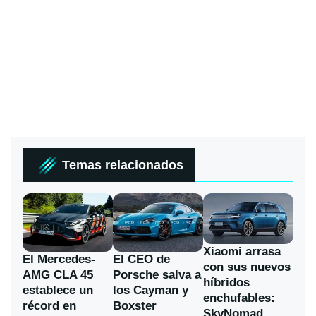
Temas relacionados
Xiaomi arrasa
El Mercedes-
El CEO de
con sus nuevos
AMG CLA 45
Porsche salva a
híbridos
establece un
los Cayman y
enchufables:
récord en
Boxster
SkyNomad