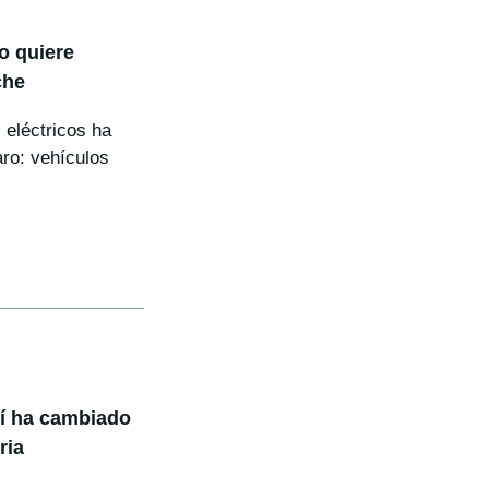
o quiere
che
eléctricos ha
aro: vehículos
sí ha cambiado
ria