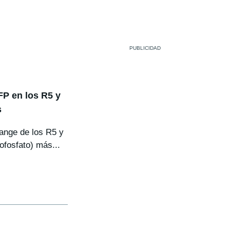
LFP en los R5 y
s
ange de los R5 y
rofosfato) más...