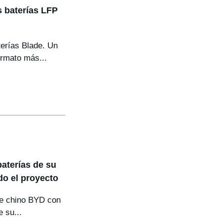
 baterías LFP
erías Blade. Un
ormato más...
baterías de su
do el proyecto
nte chino BYD con
e su...