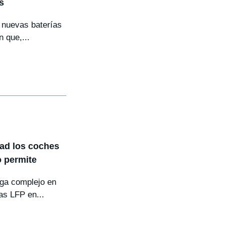
s
s nuevas baterías
 que,...
dad los coches
o permite
ega complejo en
as LFP en...