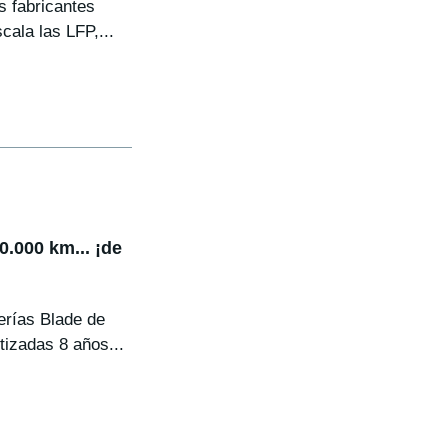
s fabricantes
ala las LFP,...
0.000 km... ¡de
erías Blade de
tizadas 8 años...