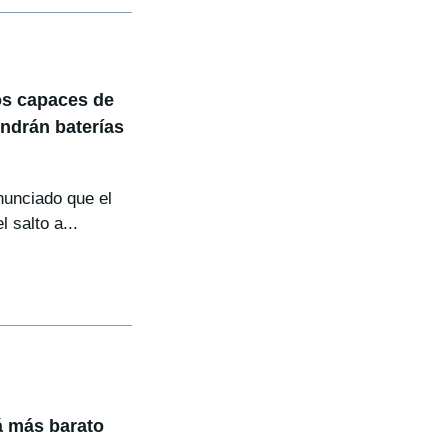
os capaces de
endrán baterías
nunciado que el
 salto a...
rá más barato