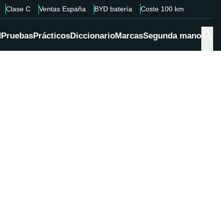
Clase C
Ventas España
BYD batería
Coste 100 km
d
Pruebas
Prácticos
Diccionario
Marcas
Segunda mano