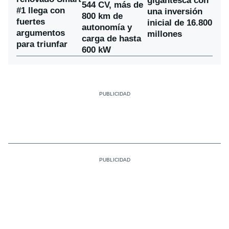
gigantesca con
544 CV, más de
#1 llega con
una inversión
800 km de
fuertes
inicial de 16.800
autonomía y
argumentos
millones
carga de hasta
para triunfar
600 kW