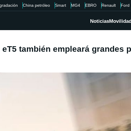
gradación
China petróleo
Smart
MG4
EBRO
Renault
Ford
Noticias
Movilida
l eT5 también empleará grandes p