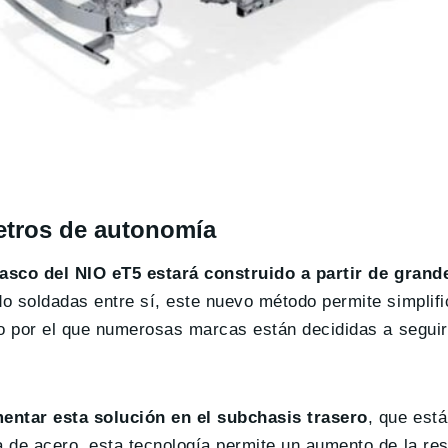
metros de autonomía
asco del NIO eT5 estará construido a partir de grand
o soldadas entre sí, este nuevo método permite simplific
vo por el que numerosas marcas están decididas a seguir
entar esta solución en el subchasis trasero
, que está
 de acero, esta tecnología permite un aumento de la res