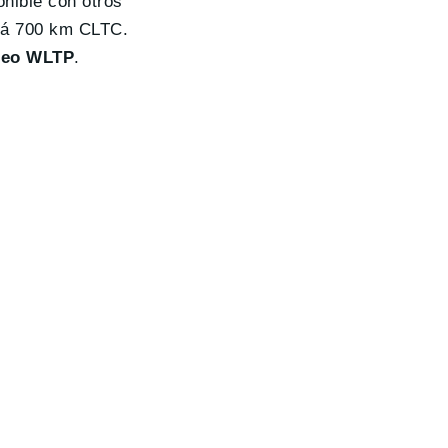
nible con otros
ará 700 km CLTC.
opeo WLTP
.