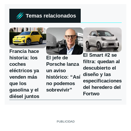
Temas relacionados
Francia hace
El Smart #2 se
historia: los
El jefe de
filtra: quedan al
coches
Porsche lanza
descubierto el
eléctricos ya
un aviso
diseño y las
venden más
histórico: “Así
especificaciones
que los
no podemos
del heredero del
gasolina y el
sobrevivir”
Fortwo
diésel juntos