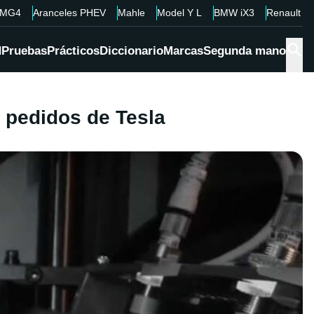
MG4
Aranceles PHEV
Mahle
Model Y L
BMW iX3
Renault 4
d
Pruebas
Prácticos
Diccionario
Marcas
Segunda mano
s pedidos de Tesla