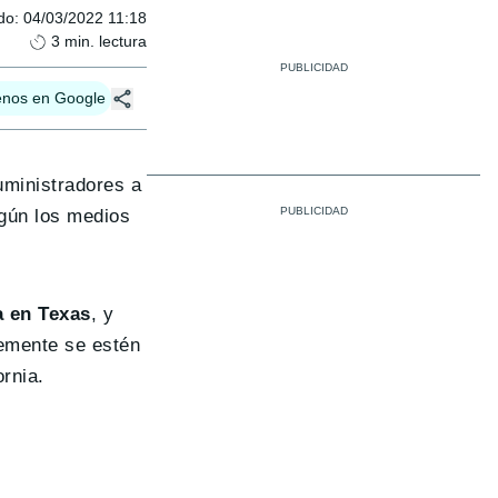
do
:
04/03/2022 11:18
3
min. lectura
enos en Google
uministradores a
egún los medios
a en Texas
, y
lemente se estén
rnia.