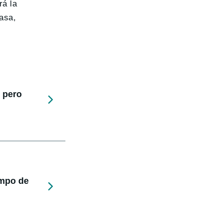
rá la
asa,
 pero
empo de