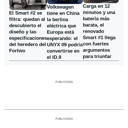
Carga en 12
Volkswagen
minutos y una
El Smart #2 se
tiene en China
batería más
filtra: quedan al
la berlina
barata, el
descubierto el
eléctrica que
renovado
diseño y las
Europa está
Smart #1 llega
especificaciones
esperando: el
con fuertes
del heredero del
UNYX 09 podría
argumentos
Fortwo
convertirse en
para triunfar
el ID.9