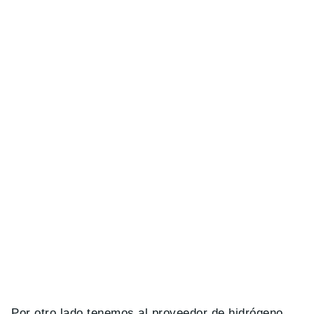
Por otro lado tenemos al proveedor de hidrógeno