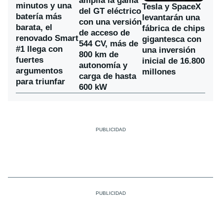
amplía la gama
minutos y una
Tesla y SpaceX
del GT eléctrico
batería más
levantarán una
con una versión
barata, el
fábrica de chips
de acceso de
renovado Smart
gigantesca con
544 CV, más de
#1 llega con
una inversión
800 km de
fuertes
inicial de 16.800
autonomía y
argumentos
millones
carga de hasta
para triunfar
600 kW