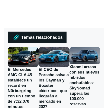
Temas relacionados
Xiaomi arrasa
El Mercedes-
El CEO de
con sus nuevos
AMG CLA 45
Porsche salva a
híbridos
establece un
los Cayman y
enchufables:
récord en
Boxster
SkyNomad
Nürburgring
eléctricos, que
supera las
con un tiempo
llegarán al
100.000
de 7:32,070
mercado en
reservas
minutos
2027