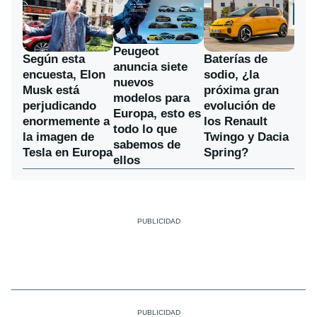
Peugeot
Según esta
Baterías de
anuncia siete
encuesta, Elon
sodio, ¿la
nuevos
Musk está
próxima gran
modelos para
perjudicando
evolución de
Europa, esto es
enormemente a
los Renault
todo lo que
la imagen de
Twingo y Dacia
sabemos de
Tesla en Europa
Spring?
ellos