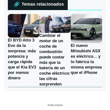
Temas relacionados
Cambiar el
El BYD Atto 3
motor de un
Evo da la
El nuevo
coche de
sorpresa: más
Mitsubishi ASX
combustión
potencia y
es eléctrico... y
puede costar
carga rápida
lo fabrica la
más que la
que el Kia EV3
misma empresa
batería de un
por menos
que el iPhone
coche eléctrico:
dinero
las cifras
sorprenden