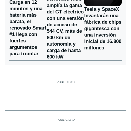
Carga en 12
amplía la gama
minutos y una
Tesla y SpaceX
del GT eléctrico
batería más
levantarán una
con una versión
barata, el
fábrica de chips
de acceso de
renovado Smart
gigantesca con
544 CV, más de
#1 llega con
una inversión
800 km de
fuertes
inicial de 16.800
autonomía y
argumentos
millones
carga de hasta
para triunfar
600 kW