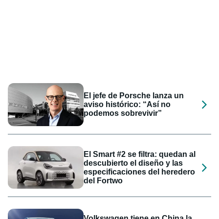
El jefe de Porsche lanza un
aviso histórico: “Así no
podemos sobrevivir”
El Smart #2 se filtra: quedan al
descubierto el diseño y las
especificaciones del heredero
del Fortwo
Volkswagen tiene en China la