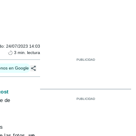
do
:
24/07/2023 14:03
3
min. lectura
enos en Google
cost
ce de
os
e las fotos,
un