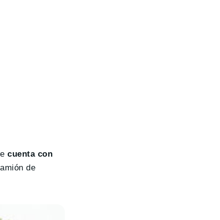
ue
cuenta con
camión de