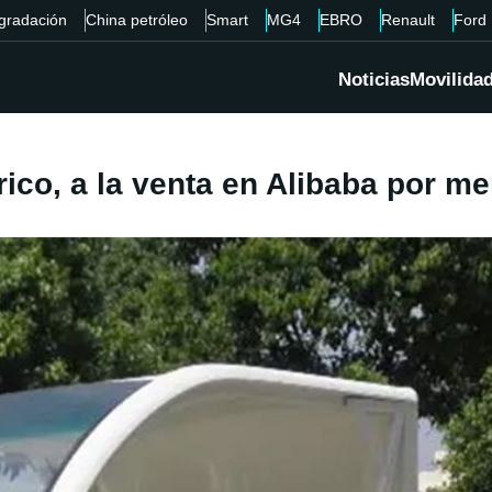
gradación
China petróleo
Smart
MG4
EBRO
Renault
Ford
Noticias
Movilida
rico, a la venta en Alibaba por m