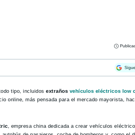
Publica
Sígu
odo tipo, incluidos
extraños
vehículos eléctricos low 
cio online, más pensada para el mercado mayorista, ha
ric
, empresa china dedicada a crear vehículos eléctric
f, autobús de pasajeros, coche de bomberos y, como el d