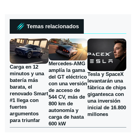
Temas relacionados
Mercedes-AMG
Carga en 12
amplía la gama
minutos y una
Tesla y SpaceX
del GT eléctrico
batería más
levantarán una
con una versión
barata, el
fábrica de chips
de acceso de
renovado Smart
gigantesca con
544 CV, más de
#1 llega con
una inversión
800 km de
fuertes
inicial de 16.800
autonomía y
argumentos
millones
carga de hasta
para triunfar
600 kW