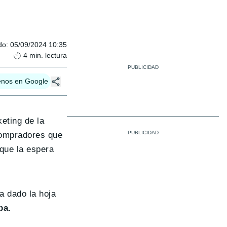
do
:
05/09/2024 10:35
4
min. lectura
enos en Google
eting de la
compradores que
que la espera
ha dado la hoja
pa.