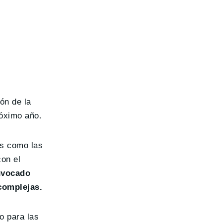
ón de la
róximo año.
es como las
con el
nvocado
complejas.
o para las