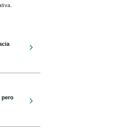
tiva.
acia
 pero