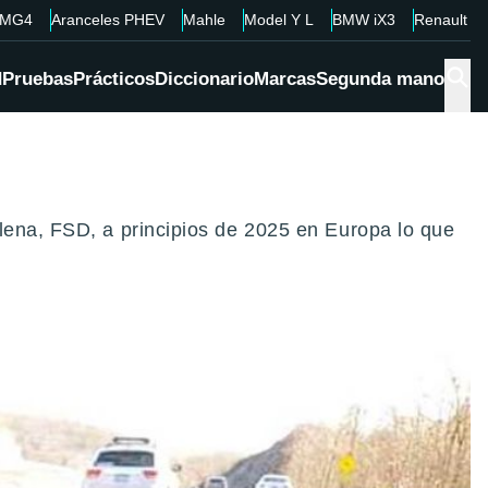
MG4
Aranceles PHEV
Mahle
Model Y L
BMW iX3
Renault 4
d
Pruebas
Prácticos
Diccionario
Marcas
Segunda mano
lena, FSD, a principios de 2025 en Europa lo que