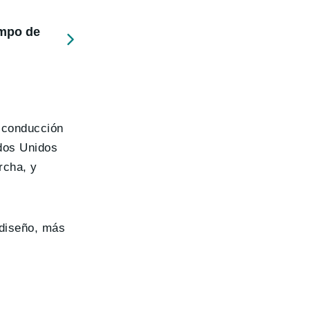
empo de
a conducción
ados Unidos
rcha, y
 diseño, más