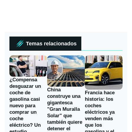
Temas relacionados
¿Compensa
desguazar un
China
coche de
Francia hace
construye una
gasolina casi
historia: los
gigantesca
nuevo para
coches
"Gran Muralla
comprar un
eléctricos ya
Solar" que
coche
venden más
también quiere
eléctrico? Un
que los
detener el
estudio
gasolina y el