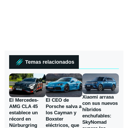
Temas relacionados
Xiaomi arrasa
El Mercedes-
El CEO de
con sus nuevos
AMG CLA 45
Porsche salva a
híbridos
establece un
los Cayman y
enchufables:
récord en
Boxster
SkyNomad
Nürburgring
eléctricos, que