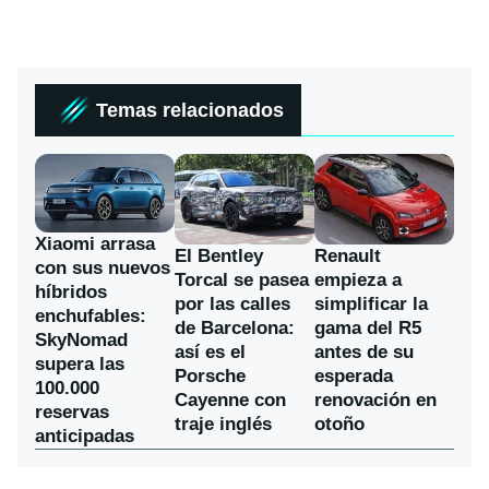
Temas relacionados
Xiaomi arrasa
El Bentley
Renault
con sus nuevos
Torcal se pasea
empieza a
híbridos
por las calles
simplificar la
enchufables:
de Barcelona:
gama del R5
SkyNomad
así es el
antes de su
supera las
Porsche
esperada
100.000
Cayenne con
renovación en
reservas
traje inglés
otoño
anticipadas