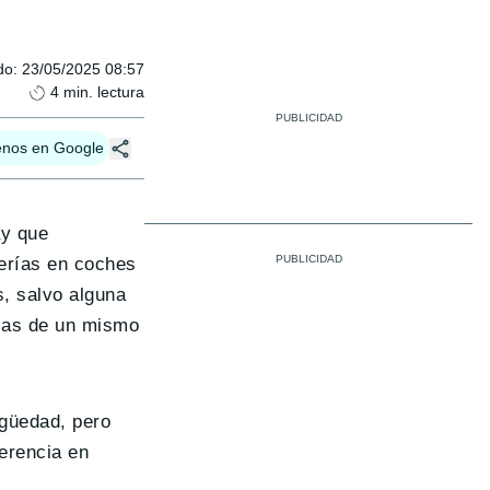
do
:
23/05/2025 08:57
4
min. lectura
enos en Google
ay que
terías en coches
s, salvo alguna
cas de un mismo
igüedad, pero
erencia en