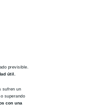
ado previsible.
ad útil.
s sufren un
uso superando
os con una