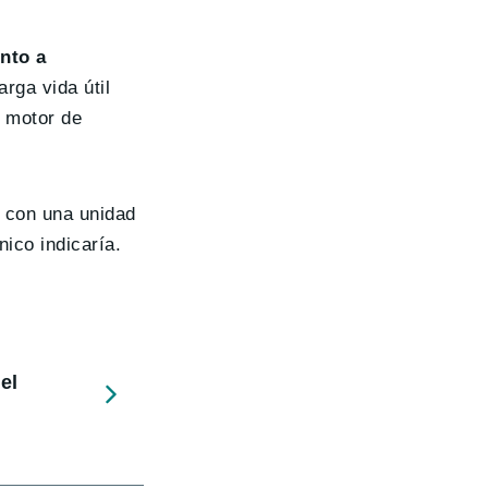
nto a
rga vida útil
 motor de
 con una unidad
ico indicaría.
el