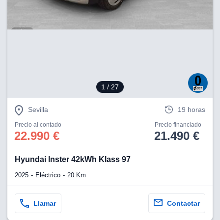
lización
ecisa e
n mediante
spositivos,
contenido
os, medición
 y contenido,
 de audiencia
1
/ 27
e servicios.
Sevilla
19 horas
 1199 socios
Precio al contado
Precio financiado
22.990 €
21.490 €
Hyundai Inster 42kWh Klass 97
2025
Eléctrico
20 Km
Llamar
Contactar