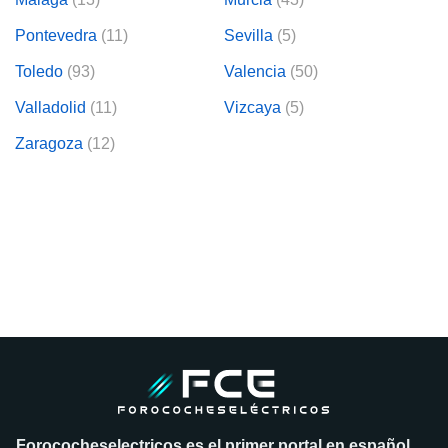
Pontevedra
(11)
Sevilla
(5)
Toledo
(93)
Valencia
(50)
Valladolid
(11)
Vizcaya
(5)
Zaragoza
(12)
Forococheselectricos es el primer portal en español