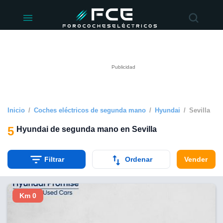
ivacidad
de
éctricos
lectricos.com)
rado por
 para
e la
ue se ofrece
d. Puedes
e sitio web
Inicio
Coches eléctricos de segunda mano
Hyundai
Sevilla
siguientes
5
Hyundai de segunda mano en Sevilla
okies y
 forma
Filtrar
Ordenar
Vender
digital
a, basada en
Km 0
n recogida
kies o
imilares, nos