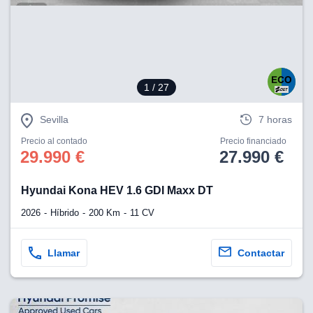
eb, pero no se
okies para
omportamiento
ar publicidad
ersonalizado,
drás
licidad
1
/ 27
rsonalizada.
zar la
Sevilla
7 horas
e cookies y
stro sitio
Precio al contado
Precio financiado
 de este
29.990 €
27.990 €
do el botón
Hyundai Kona HEV 1.6 GDI Maxx DT
ntimiento,
estros socios
2026
Híbrido
200 Km
11 CV
ies,
es únicos o
imilares para
Llamar
Contactar
cceder y
os personales
a en este
s direcciones