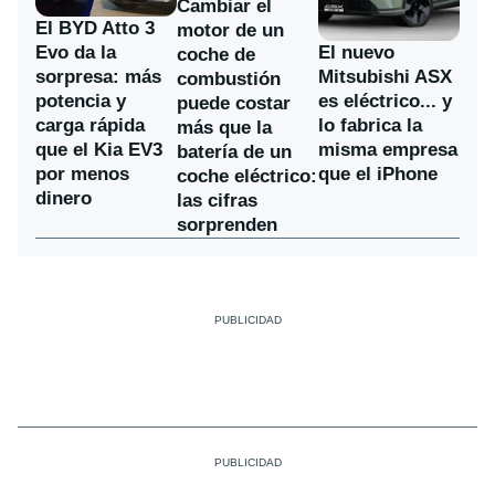
Cambiar el
El BYD Atto 3
motor de un
Evo da la
El nuevo
coche de
sorpresa: más
Mitsubishi ASX
combustión
potencia y
es eléctrico... y
puede costar
carga rápida
lo fabrica la
más que la
que el Kia EV3
misma empresa
batería de un
por menos
que el iPhone
coche eléctrico:
dinero
las cifras
sorprenden