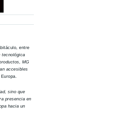
bitáculo, entre
 tecnológica
e productos, MG
ean accesibles
 Europa.
dad, sino que
tra presencia en
opa hacia un