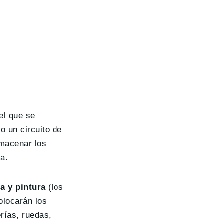
 el que se
o un circuito de
lmacenar los
a.
pa y pintura
(los
olocarán los
rías, ruedas,