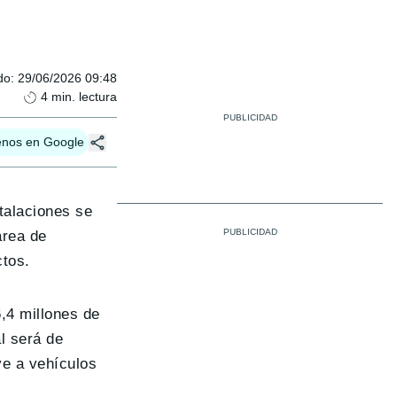
do
:
29/06/2026 09:48
4
min. lectura
enos en Google
talaciones se
área de
ctos.
6,4 millones de
l será de
ve a vehículos