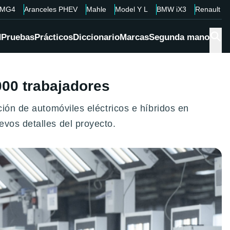
MG4
Aranceles PHEV
Mahle
Model Y L
BMW iX3
Renault 4
d
Pruebas
Prácticos
Diccionario
Marcas
Segunda mano
000 trabajadores
ción de automóviles eléctricos e híbridos en
vos detalles del proyecto.