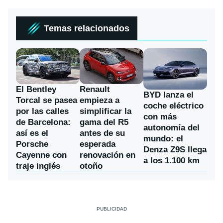
Temas relacionados
El Bentley
Renault
BYD lanza el
Torcal se pasea
empieza a
coche eléctrico
por las calles
simplificar la
con más
de Barcelona:
gama del R5
autonomía del
así es el
antes de su
mundo: el
Porsche
esperada
Denza Z9S llega
Cayenne con
renovación en
a los 1.100 km
traje inglés
otoño