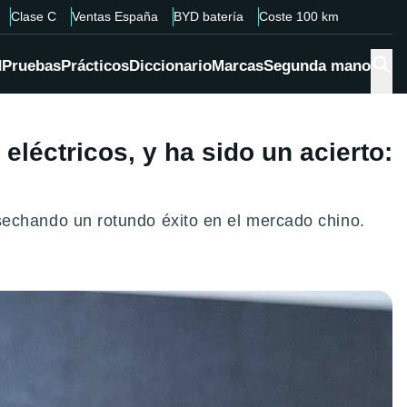
Clase C
Ventas España
BYD batería
Coste 100 km
d
Pruebas
Prácticos
Diccionario
Marcas
Segunda mano
eléctricos, y ha sido un acierto:
chando un rotundo éxito en el mercado chino.