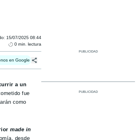
do
:
15/07/2025 08:44
0
min. lectura
enos en Google
urrir a un
cometido fue
izarán como
rior
made in
nomía, desde