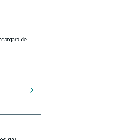
ncargará del
nes del