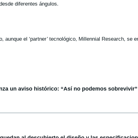
desde diferentes ángulos.
 aunque el ‘partner’ tecnológico, Millennial Research, se e
anza un aviso histórico: “Así no podemos sobrevivir”
: quedan al descubierto el diseño y las especificacio