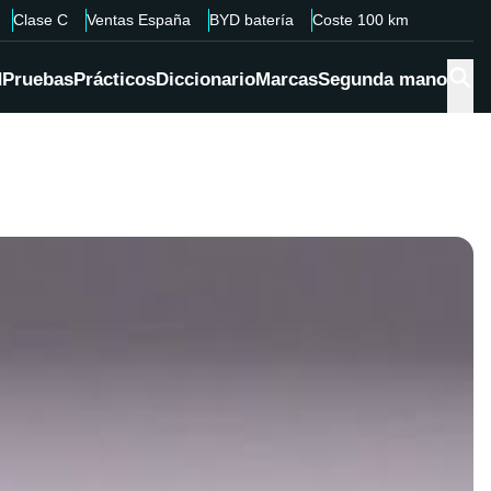
Clase C
Ventas España
BYD batería
Coste 100 km
d
Pruebas
Prácticos
Diccionario
Marcas
Segunda mano