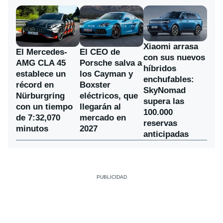
Xiaomi arrasa
El Mercedes-
El CEO de
con sus nuevos
AMG CLA 45
Porsche salva a
híbridos
establece un
los Cayman y
enchufables:
récord en
Boxster
SkyNomad
Nürburgring
eléctricos, que
supera las
con un tiempo
llegarán al
100.000
de 7:32,070
mercado en
reservas
minutos
2027
anticipadas