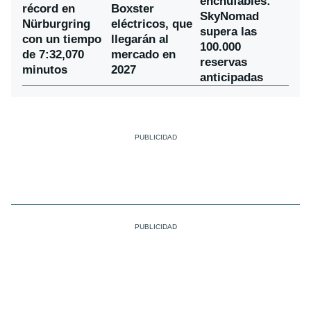
enchufables:
récord en
Boxster
SkyNomad
Nürburgring
eléctricos, que
supera las
con un tiempo
llegarán al
100.000
de 7:32,070
mercado en
reservas
minutos
2027
anticipadas