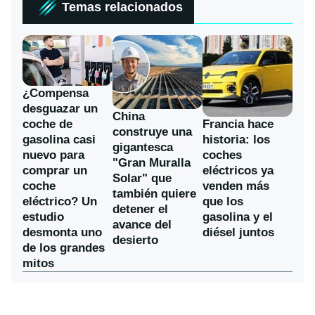
Temas relacionados
¿Compensa
desguazar un
China
coche de
Francia hace
construye una
gasolina casi
historia: los
gigantesca
nuevo para
coches
"Gran Muralla
comprar un
eléctricos ya
Solar" que
coche
venden más
también quiere
eléctrico? Un
que los
detener el
estudio
gasolina y el
avance del
desmonta uno
diésel juntos
desierto
de los grandes
mitos