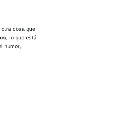
 otra cosa que
cos
, lo que está
el humor,