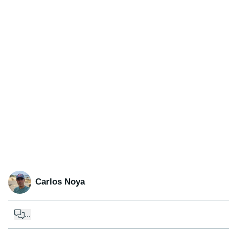
Carlos Noya
...