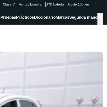
Clase C
Ventas España
BYD batería
Coste 100 km
d
Pruebas
Prácticos
Diccionario
Marcas
Segunda mano