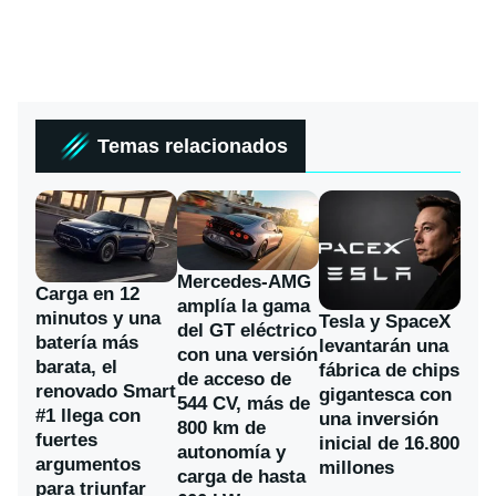
Temas relacionados
Mercedes-AMG
Carga en 12
amplía la gama
minutos y una
Tesla y SpaceX
del GT eléctrico
batería más
levantarán una
con una versión
barata, el
fábrica de chips
de acceso de
renovado Smart
gigantesca con
544 CV, más de
#1 llega con
una inversión
800 km de
fuertes
inicial de 16.800
autonomía y
argumentos
millones
carga de hasta
para triunfar