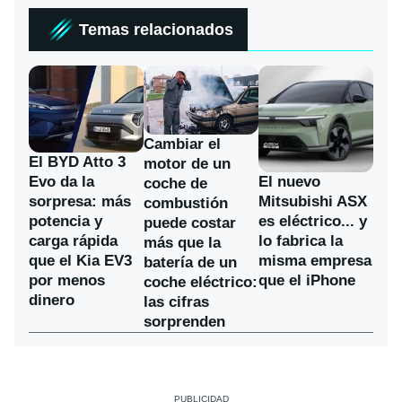
Temas relacionados
Cambiar el
El BYD Atto 3
motor de un
Evo da la
El nuevo
coche de
sorpresa: más
Mitsubishi ASX
combustión
potencia y
es eléctrico... y
puede costar
carga rápida
lo fabrica la
más que la
que el Kia EV3
misma empresa
batería de un
por menos
que el iPhone
coche eléctrico:
dinero
las cifras
sorprenden