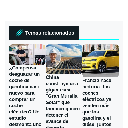
Temas relacionados
¿Compensa
desguazar un
China
coche de
Francia hace
construye una
gasolina casi
historia: los
gigantesca
nuevo para
coches
"Gran Muralla
comprar un
eléctricos ya
Solar" que
coche
venden más
también quiere
eléctrico? Un
que los
detener el
estudio
gasolina y el
avance del
desmonta uno
diésel juntos
desierto