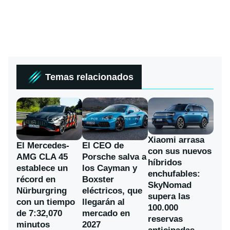
Temas relacionados
Xiaomi arrasa
El Mercedes-
El CEO de
con sus nuevos
AMG CLA 45
Porsche salva a
híbridos
establece un
los Cayman y
enchufables:
récord en
Boxster
SkyNomad
Nürburgring
eléctricos, que
supera las
con un tiempo
llegarán al
100.000
de 7:32,070
mercado en
reservas
minutos
2027