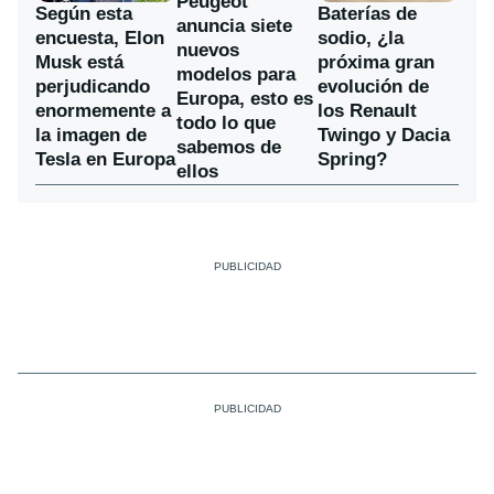
Peugeot
Según esta
Baterías de
anuncia siete
encuesta, Elon
sodio, ¿la
nuevos
Musk está
próxima gran
modelos para
perjudicando
evolución de
Europa, esto es
enormemente a
los Renault
todo lo que
la imagen de
Twingo y Dacia
sabemos de
Tesla en Europa
Spring?
ellos