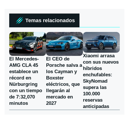
Temas relacionados
Xiaomi arrasa
El Mercedes-
El CEO de
con sus nuevos
AMG CLA 45
Porsche salva a
híbridos
establece un
los Cayman y
enchufables:
récord en
Boxster
SkyNomad
Nürburgring
eléctricos, que
supera las
con un tiempo
llegarán al
100.000
de 7:32,070
mercado en
reservas
minutos
2027
anticipadas