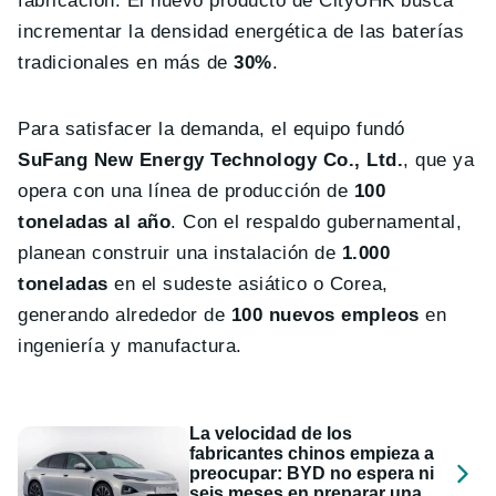
fabricación. El nuevo producto de CityUHK busca
incrementar la densidad energética de las baterías
tradicionales en más de
30%
.
Para satisfacer la demanda, el equipo fundó
SuFang New Energy Technology Co., Ltd.
, que ya
opera con una línea de producción de
100
toneladas al año
. Con el respaldo gubernamental,
planean construir una instalación de
1.000
toneladas
en el sudeste asiático o Corea,
generando alrededor de
100 nuevos empleos
en
ingeniería y manufactura.
La velocidad de los
fabricantes chinos empieza a
preocupar: BYD no espera ni
seis meses en preparar una