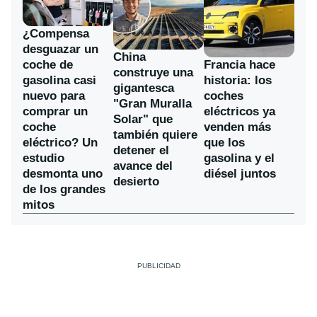
¿Compensa
desguazar un
China
coche de
Francia hace
construye una
gasolina casi
historia: los
gigantesca
nuevo para
coches
"Gran Muralla
comprar un
eléctricos ya
Solar" que
coche
venden más
también quiere
eléctrico? Un
que los
detener el
estudio
gasolina y el
avance del
desmonta uno
diésel juntos
desierto
de los grandes
mitos